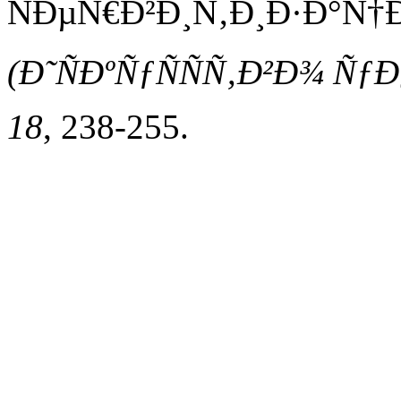
ÑÐµÑ€Ð²Ð¸Ñ‚Ð¸Ð·Ð°Ñ†
(Ð˜ÑÐºÑƒÑÑÑ‚Ð²Ð¾ Ñ
18
, 238-255.