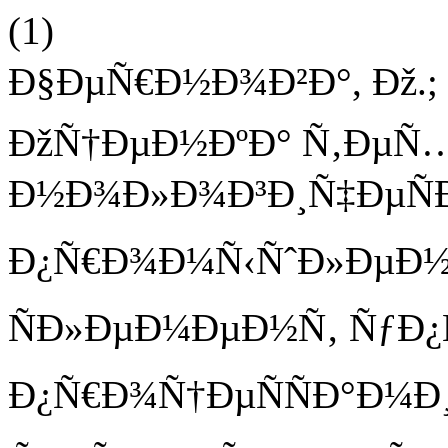
(1)
Ð§ÐµÑ€Ð½Ð¾Ð²Ð°, Ðž.;
ÐžÑ†ÐµÐ½ÐºÐ° Ñ‚ÐµÑ
Ð½Ð¾Ð»Ð¾Ð³Ð¸Ñ‡ÐµÑÐ
Ð¿Ñ€Ð¾Ð¼Ñ‹ÑˆÐ»ÐµÐ½Ð
ÑÐ»ÐµÐ¼ÐµÐ½Ñ‚ ÑƒÐ¿
Ð¿Ñ€Ð¾Ñ†ÐµÑÑÐ°Ð¼Ð