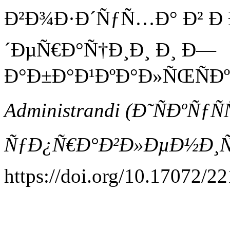
Ð²Ð¾Ð·Ð´ÑƒÑ…Ð° Ð² Ð 
´ÐµÑ€Ð°Ñ†Ð¸Ð¸ Ð¸ Ð—
Ð°Ð±Ð°Ð¹ÐºÐ°Ð»ÑŒÑÐ
Administrandi (Ð˜ÑÐºÑƒÑ
ÑƒÐ¿Ñ€Ð°Ð²Ð»ÐµÐ½Ð¸Ñ
https://doi.org/10.17072/