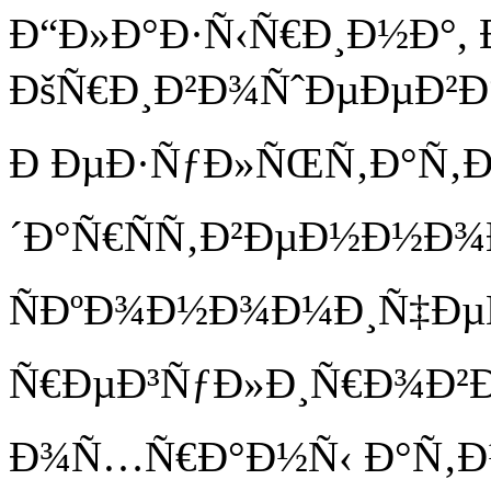
Ð“Ð»Ð°Ð·Ñ‹Ñ€Ð¸Ð½Ð°, Ð
ÐšÑ€Ð¸Ð²Ð¾ÑˆÐµÐµÐ²Ð°, 
Ð ÐµÐ·ÑƒÐ»ÑŒÑ‚Ð°Ñ‚Ð
´Ð°Ñ€ÑÑ‚Ð²ÐµÐ½Ð½Ð¾
ÑÐºÐ¾Ð½Ð¾Ð¼Ð¸Ñ‡Ðµ
Ñ€ÐµÐ³ÑƒÐ»Ð¸Ñ€Ð¾Ð²Ð°
Ð¾Ñ…Ñ€Ð°Ð½Ñ‹ Ð°Ñ‚