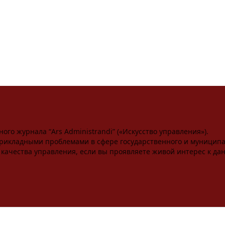
Публикационная этика
Текущий выпуск
Архивы
го журнала “Ars Administrandi” («Искусство управления»).
рикладными проблемами в сфере государственного и муниципа
ачества управления, если вы проявляете живой интерес к дан