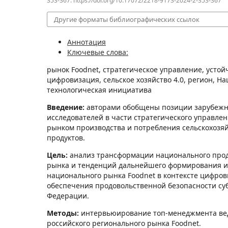
353-367. https://doi.org/10.17072/2218-9173-2024-2-353-367
Другие форматы библиографических ссылок
Аннотация
Ключевые слова:
рынок Foodnet, стратегическое управление, устой
цифровизация, сельское хозяйство 4.0, регион, Н
технологическая инициатива
Введение:
авторами обобщены позиции зарубежн
исследователей в части стратегического управл
рынком производства и потребления сельскохозя
продуктов.
Цель:
анализ трансформации национального прод
рынка и тенденций дальнейшего формирования и
национального рынка Foodnet в контексте цифро
обеспечения продовольственной безопасности су
Федерации.
Методы:
интервьюирование топ-менеджмента ве
российского регионального рынка Foodnet.