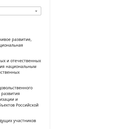
чивое развитие,
ациональная
ых и отечественных
ения национальным
йственных
овольственного
 развития
визации и
бъектов Российской
дущих участников