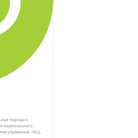
льные подходы к
ия национального
сство управления)
,
16
(2),