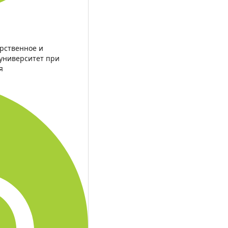
арственное и
университет при
я