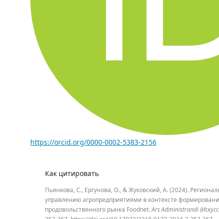
https://orcid.org/0000-0002-5383-2156
Как цитировать
Пьянкова, С., Ергунова, О., & Жуковский, А. (2024). Региона
управлению агропредприятиями в контексте формирован
продовольственного рынка Foodnet.
Ars Administrandi (Иску