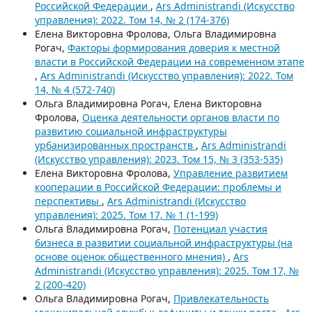
Российской Федерации
,
Ars Administrandi (Искусство
управления): 2022. Том 14, № 2 (174-376)
Елена Викторовна Фролова, Ольга Владимировна
Рогач,
Факторы формирования доверия к местной
власти в Российской Федерации на современном этапе
,
Ars Administrandi (Искусство управления): 2022. Том
14, № 4 (572-740)
Ольга Владимировна Рогач, Елена Викторовна
Фролова,
Оценка деятельности органов власти по
развитию социальной инфраструктуры
урбанизированных пространств
,
Ars Administrandi
(Искусство управления): 2023. Том 15, № 3 (353-535)
Елена Викторовна Фролова,
Управление развитием
кооперации в Российской Федерации: проблемы и
перспективы
,
Ars Administrandi (Искусство
управления): 2025. Том 17, № 1 (1-199)
Ольга Владимировна Рогач,
Потенциал участия
бизнеса в развитии социальной инфраструктуры (на
основе оценок общественного мнения)
,
Ars
Administrandi (Искусство управления): 2025. Том 17, №
2 (200-420)
Ольга Владимировна Рогач,
Привлекательность