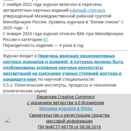
С ноября 2022 года журнал включен в перечень
авторитетных научных изданий (
«Белый список»
),
утвержденный Межведомственной рабочей группой
Минобрнауки России. Уровень журнала в "Белом списке" с
2025 года - 2
С января 2024 года журнал отнесен ВАК при Минобрнауки
России к категории
К1
Периодичность издания — 4 раза в год
Журнал входит в
Перечень ведущих рецензируемых
научных журналов и изданий, в которых должны быть
опубликованы основные научные результаты
диссертаций на соискание ученых степеней доктора и
кандидата наук
по научной специальности:
5.5.2. Политические институты, процессы и технологии
(политические науки)
Лицензия Creative Commons
с указанием авторства 4.0 Всемирная
Метрики журнала в РИНЦ
Свидетельство о регистрации средства
массовой информации
ПИ №ФС77-66778 от 08.08.2016