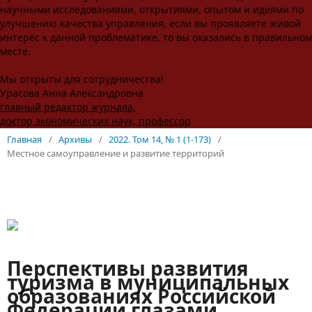
научными исследованиями, открытиями, опытом и идеями по
улучшению качества управления, если вы проявляете живой
интерес к данной проблематике, то вы оказались в правильном
месте.
Мы открыты для сотрудничества!
Урасова Анна Александровна
главный редактор журнала,
доктор экономических наук, профессор
Главная
/
Архивы
/
2022. Том 14, № 1 (1-173)
/
Местное самоуправление и развитие территорий
Перспективы развития
туризма в муниципальных
образованиях Российской
Федерации глазами